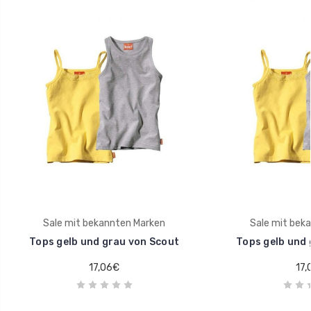
Sale mit bekannten Marken
Sale mit bek
Tops gelb und grau von Scout
Tops gelb und 
17,06€
17,