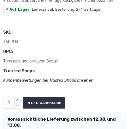
✔ Kostenloser Versand
✔ 14 Tage Rückgabe
✔ Sicher bezahlen
✔ Auf Lager
Lieferzeit ab Bestellung: 2–4 Werktage
SKU:
760.814
UPC:
Tops gelb und grau von Scout
Trusted Shops
Kundenbewertungen bei Trusted Shops ansehen
MENGE
ERHÖHEN:
MENGE
VERRINGERN:
Voraussichtliche Lieferung zwischen 12.08. und
13.08.