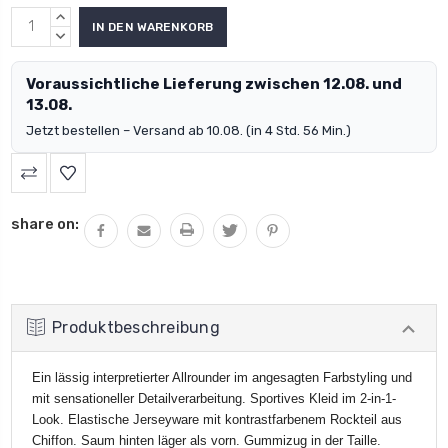
MENGE
ERHÖHEN:
MENGE
VERRINGERN:
Voraussichtliche Lieferung zwischen 12.08. und
13.08.
Jetzt bestellen – Versand ab 10.08. (in 4 Std. 56 Min.)
share on:
Produktbeschreibung
Ein lässig interpretierter Allrounder im angesagten Farbstyling und
mit sensationeller Detailverarbeitung. Sportives Kleid im 2-in-1-
Look. Elastische Jerseyware mit kontrastfarbenem Rockteil aus
Chiffon. Saum hinten läger als vorn. Gummizug in der Taille.