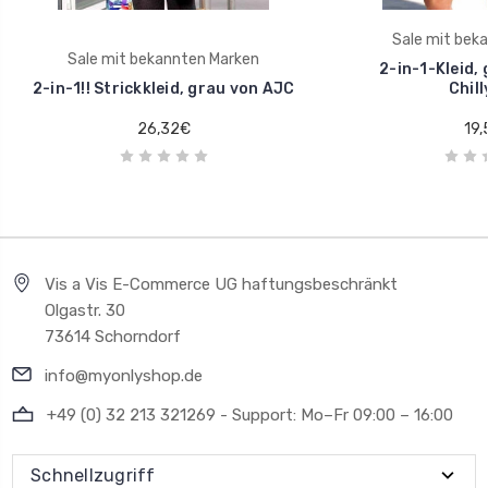
Sale mit bek
Sale mit bekannten Marken
2-in-1-Kleid,
2-in-1!! Strickkleid, grau von AJC
Chill
26,32€
19,
Vis a Vis E-Commerce UG haftungsbeschränkt
Olgastr. 30
73614 Schorndorf
info@myonlyshop.de
+49 (0) 32 213 321269 - Support: Mo–Fr 09:00 – 16:00
Schnellzugriff