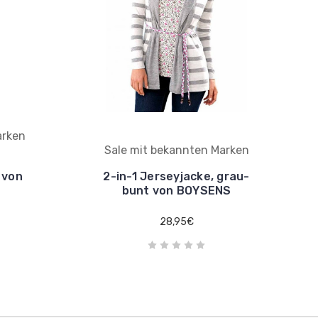
arken
Sale mit bekannten Marken
 von
2-in-1 Jerseyjacke, grau-
bunt von BOYSENS
28,95€