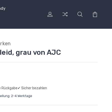
ndy
arken
kleid, grau von AJC
e Rückgabe
✔ Sicher bezahlen
tellung: 2–4 Werktage