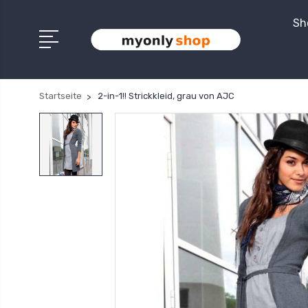
Sh
Startseite
2-in-1!! Strickkleid, grau von AJC