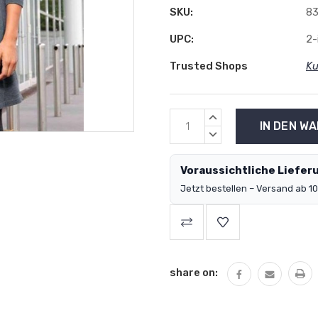
SKU:
83
UPC:
2-
Trusted Shops
Ku
MENGE
ERHÖHEN:
MENGE
VERRINGERN:
Voraussichtliche Lieferu
Jetzt bestellen – Versand ab 10
share on: