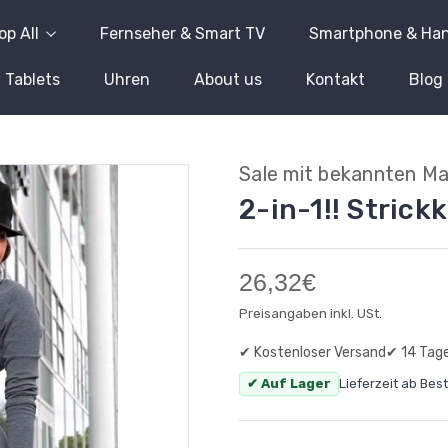
op All
Fernseher & Smart TV
Smartphone & Ha
Tablets
Uhren
About us
Kontakt
Blog
Sale mit bekannten M
2-in-1!! Strick
26,32€
Preisangaben inkl. USt.
✔ Kostenloser Versand
✔ 14 Tag
✔ Auf Lager
Lieferzeit ab Bes