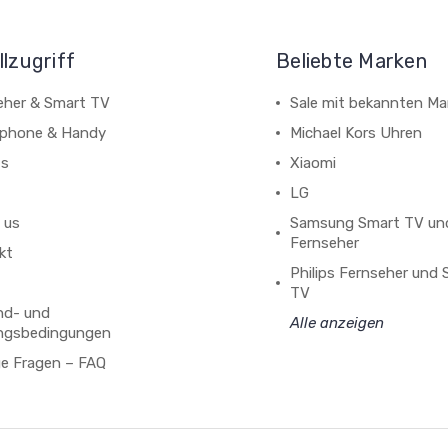
lzugriff
Beliebte Marken
eher & Smart TV
Sale mit bekannten Ma
phone & Handy
Michael Kors Uhren
ts
Xiaomi
LG
 us
Samsung Smart TV un
Fernseher
kt
Philips Fernseher und
TV
nd- und
Alle anzeigen
ngsbedingungen
ge Fragen – FAQ