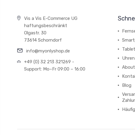
Schnel
Vis a Vis E-Commerce UG
haftungsbeschränkt
Ferns
Olgastr. 30
73614 Schorndorf
Smart
Table
info@myonlyshop.de
Uhren
+49 (0) 32 213 321269 -
About
Support: Mo–Fr 09:00 – 16:00
Konta
Blog
Versa
Zahlu
Häufi