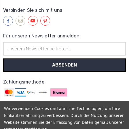
Verbinden Sie sich mit uns
Für unseren Newsletter anmelden
E-
Mail-
Adresse
Zahlungsmethode
Wir verwenden Cookies und ähnliche Technologien, um Ihre
Einkaufserfahrung zu verbessern. Durch die Nutzung unserer
© 2013–2026
MyOnlyShop
Vis a Vis E-Commerce UG
Impressum
Website stimmen Sie der Erfassung von Daten gemäß unserer
AGB
Datenschutz
Rückgabe- und Erstattungsrichtlinien -