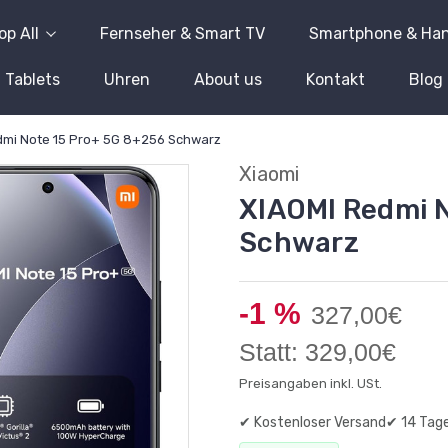
op All
Fernseher & Smart TV
Smartphone & Ha
Tablets
Uhren
About us
Kontakt
Blog
dmi Note 15 Pro+ 5G 8+256 Schwarz
Xiaomi
XIAOMI Redmi N
Schwarz
-1 %
327,00€
Statt: 329,00€
Preisangaben inkl. USt.
✔ Kostenloser Versand
✔ 14 Tag