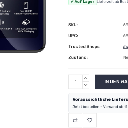
✔ Auf Lager
Lieferzeit ab Bes
SKU:
6
UPC:
6
Trusted Shops
Ku
Zustand:
N
MENGE
ERHÖHEN:
MENGE
VERRINGERN:
Voraussichtliche Lieferu
Jetzt bestellen – Versand ab 11.