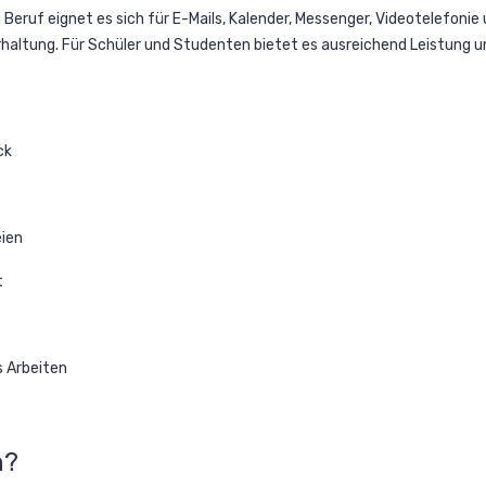
m Beruf eignet es sich für E-Mails, Kalender, Messenger, Videotelefoni
rhaltung. Für Schüler und Studenten bietet es ausreichend Leistung u
ck
eien
t
s Arbeiten
n?