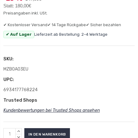
Statt: 180,00€
Preisangaben inkl. USt.
✔ Kostenloser Versand
✔ 14 Tage Rückgabe
✔ Sicher bezahlen
✔ Auf Lager
Lieferzeit ab Bestellung: 2–4 Werktage
SKU:
MZB0AO3EU
UPC:
6934177768224
Trusted Shops
Kundenbewertungen bei Trusted Shops ansehen
MENGE
ERHÖHEN:
MENGE