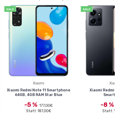
SALE
SALE
Xiaomi
Xia
Xiaomi Redmi Note 11 Smartphone
Xiaomi Redmi
64GB, 4GB RAM Star Blue
Smart
-5 %
-8 
177,00€
Statt: 187,00€
Statt: 