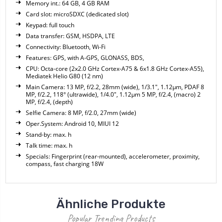
Memory int.: 64 GB, 4 GB RAM
Card slot: microSDXC (dedicated slot)
Keypad: full touch
Data transfer: GSM, HSDPA, LTE
Connectivity: Bluetooth, Wi-Fi
Features: GPS, with A-GPS, GLONASS, BDS,
CPU: Octa-core (2x2.0 GHz Cortex-A75 & 6x1.8 GHz Cortex-A55),
Mediatek Helio G80 (12 nm)
Main Camera: 13 MP, f/2.2, 28mm (wide), 1/3.1", 1.12µm, PDAF 8
MP, f/2.2, 118° (ultrawide), 1/4.0", 1.12µm 5 MP, f/2.4, (macro) 2
MP, f/2.4, (depth)
Selfie Camera: 8 MP, f/2.0, 27mm (wide)
Oper.System: Android 10, MIUI 12
Stand-by: max. h
Talk time: max. h
Specials: Fingerprint (rear-mounted), accelerometer, proximity,
compass, fast charging 18W
Ähnliche Produkte
Popular Trending Products