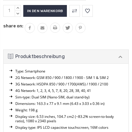
MENGE
ERHÖHEN:
MENGE
VERRINGERN:
share on:
Produktbeschreibung
Type: Smartphone
2G Network: GSM 850 / 900 / 1800 / 1900 - SIM 1 & SIM 2
3G Network: HSDPA 850 / 900 / 1700(AWS) / 1900 / 2100
4G Network: 1, 2, 3, 4, 5, 7, 8, 20, 28, 38, 40, 41
Sim-type: Dual SIM (Nano-SIM, dual stand-by)
Dimensions: 163.3 x 77 x 9.1 mm (6.43 x 3.03 x 0.36 in)
Weight: 198 g
Display size: 6.53 inches, 104.7 cm2 (~83.2% screen-to-body
ratio), 1080 x 2340 pixels
Display type: IPS LCD capacitive touchscreen, 16M colors