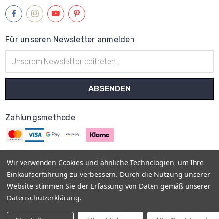
Für unseren Newsletter anmelden
E-
Mail-
Adresse
Zahlungsmethode
Wir verwenden Cookies und ähnliche Technologien, um Ihre
Einkaufserfahrung zu verbessern. Durch die Nutzung unserer
© 2013–2026
MyOnlyShop
Vis a Vis E-Commerce UG
Impressum
Website stimmen Sie der Erfassung von Daten gemäß unserer
AGB
Datenschutz
Rückgabe- und Erstattungsrichtlinien -
Datenschutzerklärung
.
Widerrufsrecht
Vertrag widerrufen
Versand- und
Zahlungsbedingungen
FAQ