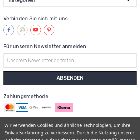
Kategorien
Verbinden Sie sich mit uns
Für unseren Newsletter anmelden
E-
Mail-
Adresse
Zahlungsmethode
Wir verwenden Cookies und ähnliche Technologien, um Ihre
Einkaufserfahrung zu verbessern. Durch die Nutzung unserer
© 2013–2026
MyOnlyShop
Vis a Vis E-Commerce UG
Impressum