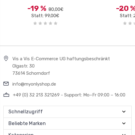
-19 %
-20 
80,00€
Statt: 99,00€
Statt: 
Vis a Vis E-Commerce UG haftungsbeschränkt
Olgastr. 30
73614 Schorndorf
info@myonlyshop.de
+49 (0) 32 213 321269 - Support: Mo–Fr 09:00 – 16:00
Schnellzugriff
Beliebte Marken