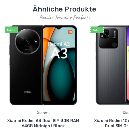
Ähnliche Produkte
Popular Trending Products
SALE
SALE
Xiaomi
Xia
Xiaomi Redmi A3 Dual SIM 3GB RAM
Xiaomi Redmi 1
64GB Midnight Black
Dual SIM Gr