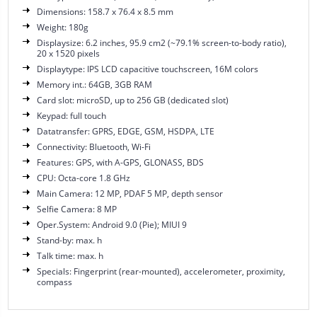
Dimensions: 158.7 x 76.4 x 8.5 mm
Weight: 180g
Displaysize: 6.2 inches, 95.9 cm2 (~79.1% screen-to-body ratio),
20 x 1520 pixels
Displaytype: IPS LCD capacitive touchscreen, 16M colors
Memory int.: 64GB, 3GB RAM
Card slot: microSD, up to 256 GB (dedicated slot)
Keypad: full touch
Datatransfer: GPRS, EDGE, GSM, HSDPA, LTE
Connectivity: Bluetooth, Wi-Fi
Features: GPS, with A-GPS, GLONASS, BDS
CPU: Octa-core 1.8 GHz
Main Camera: 12 MP, PDAF 5 MP, depth sensor
Selfie Camera: 8 MP
Oper.System: Android 9.0 (Pie); MIUI 9
Stand-by: max. h
Talk time: max. h
Specials: Fingerprint (rear-mounted), accelerometer, proximity,
compass