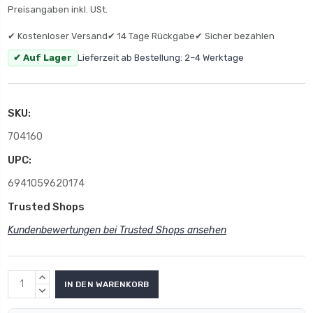
Preisangaben inkl. USt.
✔ Kostenloser Versand
✔ 14 Tage Rückgabe
✔ Sicher bezahlen
✔ Auf Lager
Lieferzeit ab Bestellung: 2–4 Werktage
SKU:
704160
UPC:
6941059620174
Trusted Shops
Kundenbewertungen bei Trusted Shops ansehen
MENGE
ERHÖHEN:
MENGE
VERRINGERN: