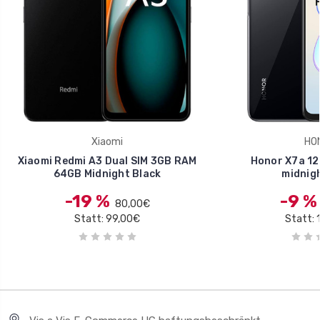
Xiaomi
HO
Xiaomi Redmi A3 Dual SIM 3GB RAM
Honor X7a 12
64GB Midnight Black
midnigh
-19 %
-9 
80,00€
Statt: 99,00€
Statt: 