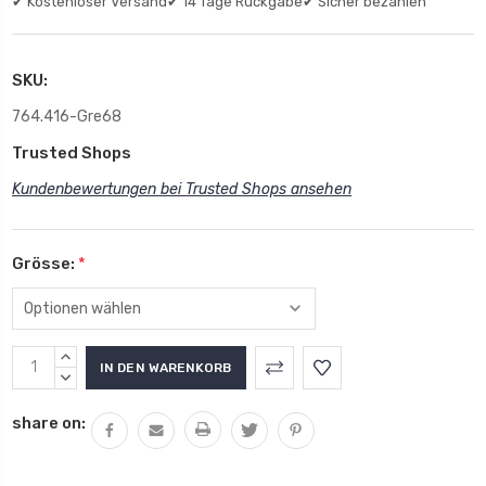
✔ Kostenloser Versand
✔ 14 Tage Rückgabe
✔ Sicher bezahlen
SKU:
764.416-Gre68
Trusted Shops
Kundenbewertungen bei Trusted Shops ansehen
Grösse:
*
MENGE
ERHÖHEN:
MENGE
VERRINGERN:
share on: