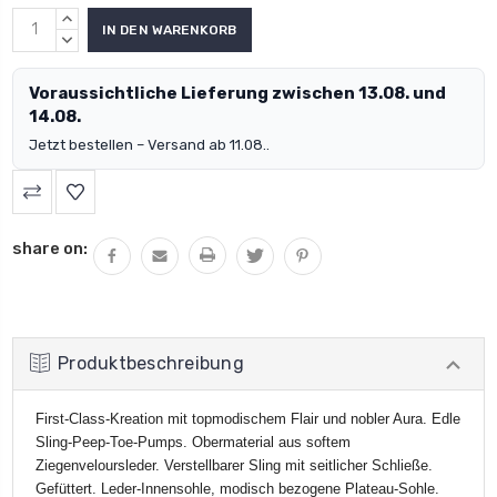
MENGE
ERHÖHEN:
MENGE
VERRINGERN:
Voraussichtliche Lieferung zwischen 13.08. und
14.08.
Jetzt bestellen – Versand ab 11.08..
share on:
Produktbeschreibung
First-Class-Kreation mit topmodischem Flair und nobler Aura. Edle
Sling-Peep-Toe-Pumps. Obermaterial aus softem
Ziegenveloursleder. Verstellbarer Sling mit seitlicher Schließe.
Gefüttert. Leder-Innensohle, modisch bezogene Plateau-Sohle.