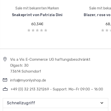
Sale mit bekannten Marken
Sale mit bek
Snakeprint von Patrizia Dini
Blazer, rose vo
60,34€
68,
Vis a Vis E-Commerce UG haftungsbeschränkt
Olgastr. 30
73614 Schorndorf
info@myonlyshop.de
+49 (0) 32 213 321269 - Support: Mo–Fr 09:00 – 16:00
Schnellzugriff