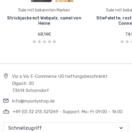
Sale mit bekannten Marken
Sale mit bek
Strickjacke mit Webpelz, camel von
Stiefelette, rost
Heine
Conne
68,14€
74,
Vis a Vis E-Commerce UG haftungsbeschränkt
Olgastr. 30
73614 Schorndorf
info@myonlyshop.de
+49 (0) 32 213 321269 - Support: Mo–Fr 09:00 – 16:00
Schnellzugriff