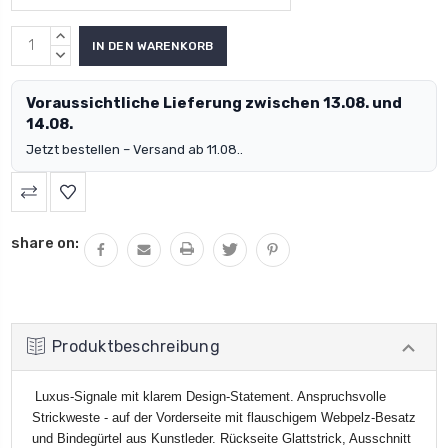
MENGE
ERHÖHEN:
MENGE
VERRINGERN:
Voraussichtliche Lieferung zwischen 13.08. und
14.08.
Jetzt bestellen – Versand ab 11.08..
share on:
Produktbeschreibung
Luxus-Signale mit klarem Design-Statement. Anspruchsvolle
Strickweste - auf der Vorderseite mit flauschigem Webpelz-Besatz
und Bindegürtel aus Kunstleder. Rückseite Glattstrick, Ausschnitt