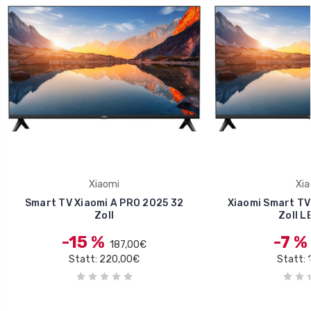
Xiaomi
Xia
Smart TV Xiaomi A PRO 2025 32
Xiaomi Smart TV
Zoll
Zoll L
-15 %
-7 %
187,00€
Statt: 220,00€
Statt: 