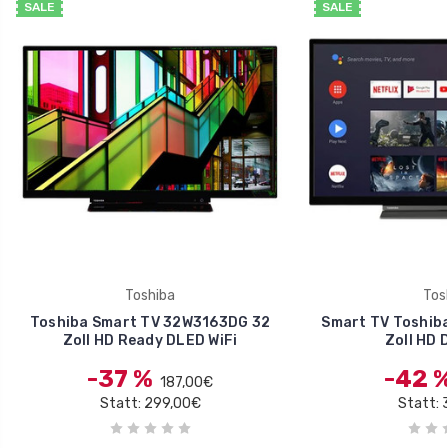
SALE
SALE
Toshiba
Tos
Toshiba Smart TV 32W3163DG 32
Smart TV Toshib
Zoll HD Ready DLED WiFi
Zoll HD 
-37 %
-42 
187,00€
Statt: 299,00€
Statt: 