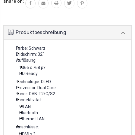
share on:
Produktbeschreibung
Farbe: Schwarz
Bildschirm: 32"
Auflösung:
1366 x 768 px
HD Ready
Technologie: DLED
Prozessor: Dual Core
Tuner: DVB-T2/C/S2
Konnektivität:
WLAN
Bluetooth
Ethernet LAN
Anschlüsse:
HDMI x 3