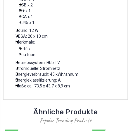
USB x 2
CI+ x 1
VGA x 1
RJ45 x 1
Sound: 12 W
VESA: 20 x 10 cm
Merkmale:
Netflix
YouTube
Betriebssystem: Hbb TV
Stromquelle: Stromnetz
Energieverbrauch: 45 kWh/annum
Energieklassifizierung: A+
Maße ca.: 73,5 x 43,7 x 8,9 cm
Ähnliche Produkte
Popular Trending Products