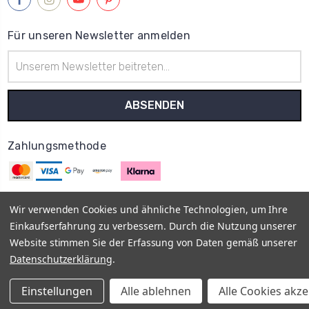
Für unseren Newsletter anmelden
E-
Mail-
Adresse
Zahlungsmethode
Wir verwenden Cookies und ähnliche Technologien, um Ihre
Einkaufserfahrung zu verbessern. Durch die Nutzung unserer
© 2013–2026
MyOnlyShop
Vis a Vis E-Commerce UG
Impressum
Website stimmen Sie der Erfassung von Daten gemäß unserer
AGB
Datenschutz
Rückgabe- und Erstattungsrichtlinien -
Datenschutzerklärung
.
Widerrufsrecht
Vertrag widerrufen
Versand- und
Zahlungsbedingungen
FAQ
Einstellungen
Alle ablehnen
Alle Cookies akz
Sitemap