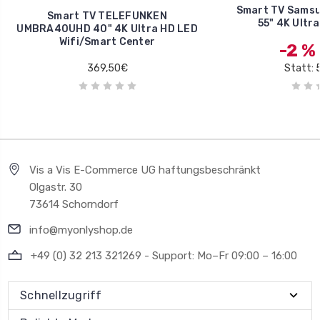
Smart TV Sams
Smart TV TELEFUNKEN
55" 4K Ultra
UMBRA40UHD 40" 4K Ultra HD LED
Wifi/Smart Center
-2 %
369,50€
Statt: 
Vis a Vis E-Commerce UG haftungsbeschränkt
Olgastr. 30
73614 Schorndorf
info@myonlyshop.de
+49 (0) 32 213 321269 - Support: Mo–Fr 09:00 – 16:00
Schnellzugriff