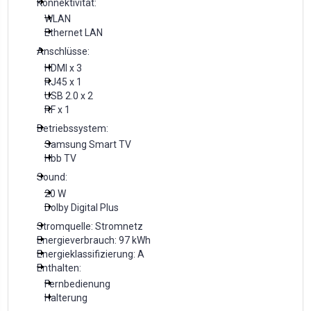
Konnektivität:
WLAN
Ethernet LAN
Anschlüsse:
HDMI x 3
RJ45 x 1
USB 2.0 x 2
RF x 1
Betriebssystem:
Samsung Smart TV
Hbb TV
Sound:
20 W
Dolby Digital Plus
Stromquelle: Stromnetz
Energieverbrauch: 97 kWh
Energieklassifizierung: A
Enthalten:
Fernbedienung
Halterung