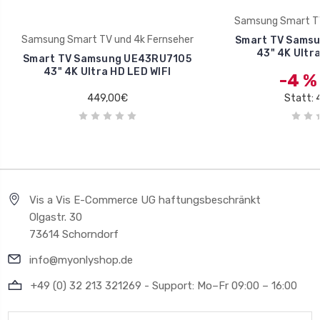
Samsung Smart TV
Samsung Smart TV und 4k Fernseher
Smart TV Sams
43" 4K Ultra
Smart TV Samsung UE43RU7105
43" 4K Ultra HD LED WIFI
-4 
449,00€
Statt: 
Vis a Vis E-Commerce UG haftungsbeschränkt
Olgastr. 30
73614 Schorndorf
info@myonlyshop.de
+49 (0) 32 213 321269 - Support: Mo–Fr 09:00 – 16:00