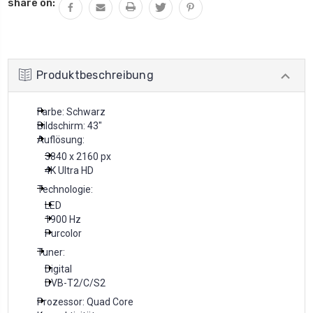
share on:
Produktbeschreibung
Farbe: Schwarz
Bildschirm: 43"
Auflösung:
3840 x 2160 px
4K Ultra HD
Technologie:
LED
1900 Hz
Purcolor
Tuner:
Digital
DVB-T2/C/S2
Prozessor: Quad Core