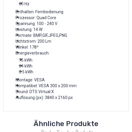
60 Hz
Enthalten: Fernbedienung
Prozessor: Quad Core
Spannung: 100 - 240 V
Leistung: 14 W
Formate: BMP,GIF,JPEG,PNG
Lichtstrom: 200 Lm
Winkel: 178º
Energieverbrauch:
75 kWh
64 kWh
0.5 kWh
Montage: VESA
Kompatibel: VESA 300 x 200 mm
Sound: DTS Virtual:X
Auflösung (px): 3840 x 2160 px
Ähnliche Produkte