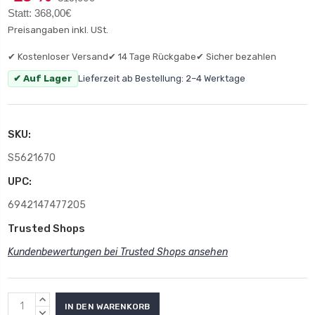
Statt: 368,00€
Preisangaben inkl. USt.
✔ Kostenloser Versand
✔ 14 Tage Rückgabe
✔ Sicher bezahlen
✔ Auf Lager
Lieferzeit ab Bestellung: 2–4 Werktage
SKU:
S5621670
UPC:
6942147477205
Trusted Shops
Kundenbewertungen bei Trusted Shops ansehen
MENGE
ERHÖHEN:
MENGE