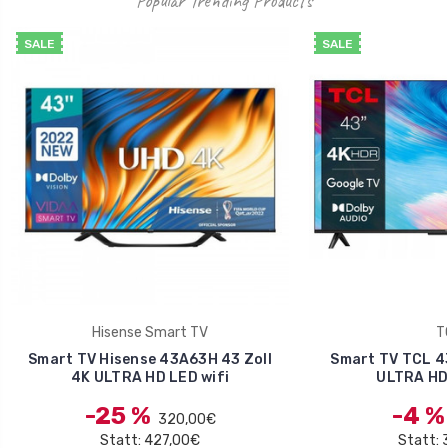
Popular Trending Products
SALE
SALE
Hisense Smart TV
T
Smart TV Hisense 43A63H 43 Zoll
Smart TV TCL 43
4K ULTRA HD LED wifi
ULTRA HD 
-25 %
-4 
320,00€
Statt: 427,00€
Statt: 