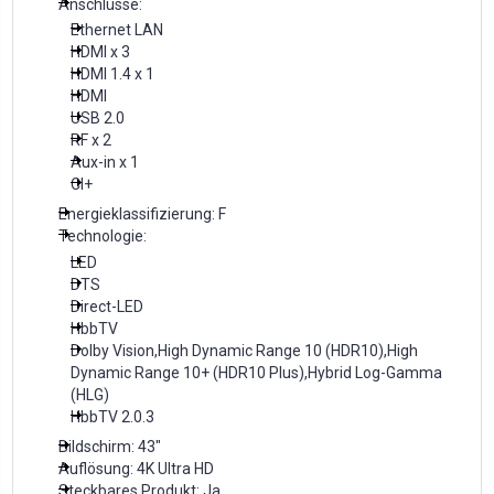
Anschlüsse:
Ethernet LAN
HDMI x 3
HDMI 1.4 x 1
HDMI
USB 2.0
RF x 2
Aux-in x 1
CI+
Energieklassifizierung: F
Technologie:
LED
DTS
Direct-LED
HbbTV
Dolby Vision,High Dynamic Range 10 (HDR10),High
Dynamic Range 10+ (HDR10 Plus),Hybrid Log-Gamma
(HLG)
HbbTV 2.0.3
Bildschirm: 43"
Auflösung: 4K Ultra HD
Steckbares Produkt: Ja