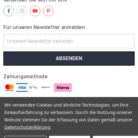
Für unseren Newsletter anmelden
E-
Mail-
Adresse
Zahlungsmethode
Wir verwenden Cookies und ähnliche Technologien, um Ihre
Einkaufserfahrung zu verbessern. Durch die Nutzung unserer
© 2013–2026
MyOnlyShop
Vis a Vis E-Commerce UG
Impressum
Website stimmen Sie der Erfassung von Daten gemäß unserer
AGB
Datenschutz
Rückgabe- und Erstattungsrichtlinien -
Datenschutzerklärung
.
Widerrufsrecht
Vertrag widerrufen
Versand- und
Zahlungsbedingungen
FAQ