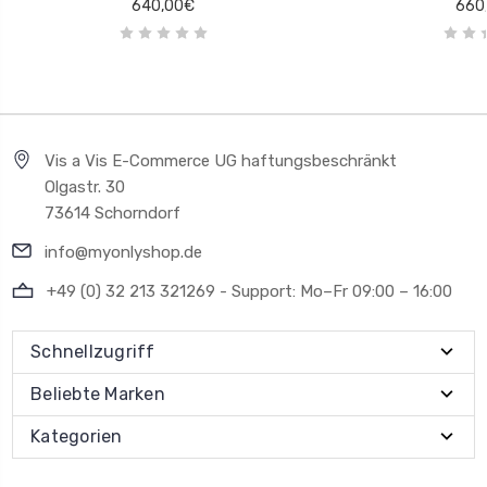
640,00€
660
Vis a Vis E-Commerce UG haftungsbeschränkt
Olgastr. 30
73614 Schorndorf
info@myonlyshop.de
+49 (0) 32 213 321269 - Support: Mo–Fr 09:00 – 16:00
Schnellzugriff
Beliebte Marken
Kategorien