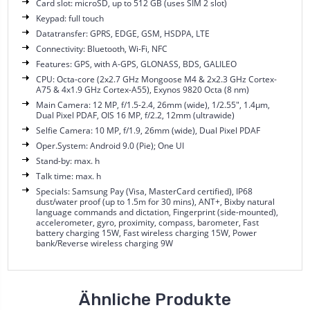
Card slot: microSD, up to 512 GB (uses SIM 2 slot)
Keypad: full touch
Datatransfer: GPRS, EDGE, GSM, HSDPA, LTE
Connectivity: Bluetooth, Wi-Fi, NFC
Features: GPS, with A-GPS, GLONASS, BDS, GALILEO
CPU: Octa-core (2x2.7 GHz Mongoose M4 & 2x2.3 GHz Cortex-
A75 & 4x1.9 GHz Cortex-A55), Exynos 9820 Octa (8 nm)
Main Camera: 12 MP, f/1.5-2.4, 26mm (wide), 1/2.55", 1.4µm,
Dual Pixel PDAF, OIS 16 MP, f/2.2, 12mm (ultrawide)
Selfie Camera: 10 MP, f/1.9, 26mm (wide), Dual Pixel PDAF
Oper.System: Android 9.0 (Pie); One UI
Stand-by: max. h
Talk time: max. h
Specials: Samsung Pay (Visa, MasterCard certified), IP68
dust/water proof (up to 1.5m for 30 mins), ANT+, Bixby natural
language commands and dictation, Fingerprint (side-mounted),
accelerometer, gyro, proximity, compass, barometer, Fast
battery charging 15W, Fast wireless charging 15W, Power
bank/Reverse wireless charging 9W
Ähnliche Produkte