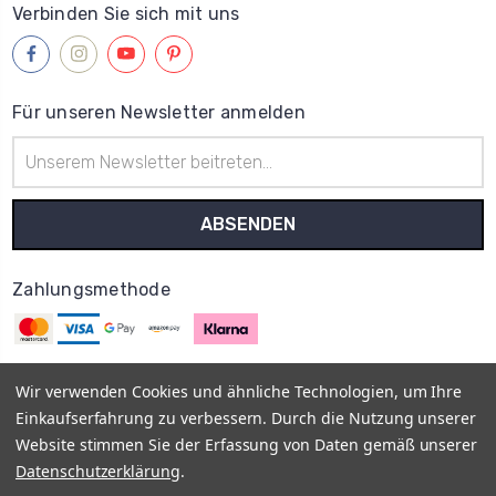
Verbinden Sie sich mit uns
Für unseren Newsletter anmelden
E-
Mail-
Adresse
Zahlungsmethode
Wir verwenden Cookies und ähnliche Technologien, um Ihre
Einkaufserfahrung zu verbessern. Durch die Nutzung unserer
© 2013–2026
MyOnlyShop
Vis a Vis E-Commerce UG
Impressum
Website stimmen Sie der Erfassung von Daten gemäß unserer
AGB
Datenschutz
Rückgabe- und Erstattungsrichtlinien -
Datenschutzerklärung
.
Widerrufsrecht
Vertrag widerrufen
Versand- und