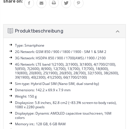
share on:
Produktbeschreibung
Type: Smartphone
2G Network: GSM 850 / 900 / 1800 / 1900 - SIM 1 & SIM 2
3G Network: HSDPA 850 / 900 / 1700(AWS) / 1900 / 2100
4G Network: LTE band 1(2100), 2(1900), 3(1800), 4(1700/2100),
5(850), 7(2600), 8(900), 12(700), 13(700), 17(700), 18(800),
19(800), 20(800), 25(1900), 26(850), 28(700), 32(1500), 38(2600),
39(1900), 40(2300), 41(2500), 66(1700/2100)
Sim-type: Hybrid Dual SIM (Nano-SIM, dual stand-by)
Dimensions: 142.2 x 69.9 x 7.9 mm
Weight: 150 g
Displaysize: 5.8 inches, 82.8 cm2 (~83.3% screen-to-body ratio),
1080 x 2280 pixels
Displaytype: Dynamic AMOLED capacitive touchscreen, 16M
colors
Memory int.: 128 GB, 6 GB RAM