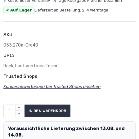
✔ Kostenloser Versand
✔ 14 Tage Rückgabe
✔ Sicher bezahlen
✔ Auf Lager
Lieferzeit ab Bestellung: 2–4 Werktage
SKU:
053.270a-Gre40
UPC:
Rock, bunt von Linea Tesini
Trusted Shops
Kundenbewertungen bei Trusted Shops ansehen
MENGE
ERHÖHEN:
MENGE
VERRINGERN:
Voraussichtliche Lieferung zwischen 13.08. und
14.08.