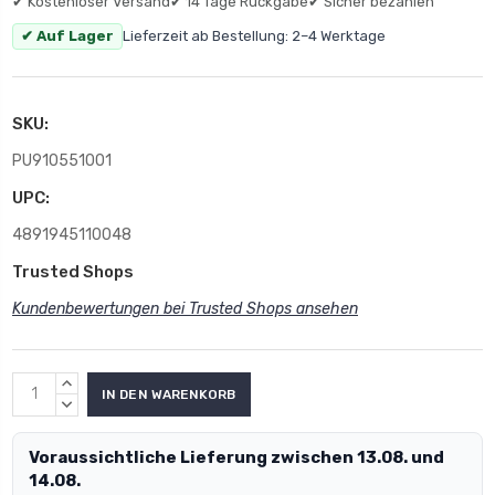
✔ Kostenloser Versand
✔ 14 Tage Rückgabe
✔ Sicher bezahlen
✔ Auf Lager
Lieferzeit ab Bestellung: 2–4 Werktage
SKU:
PU910551001
UPC:
4891945110048
Trusted Shops
Kundenbewertungen bei Trusted Shops ansehen
MENGE
ERHÖHEN:
MENGE
VERRINGERN:
Voraussichtliche Lieferung zwischen 13.08. und
14.08.