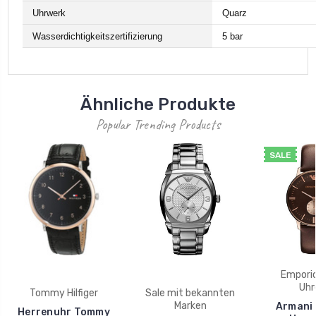
Uhrwerk
Quarz
Wasserdichtigkeitszertifizierung
5 bar
Ähnliche Produkte
Popular Trending Products
SALE
Empori
Uhr
Tommy Hilfiger
Sale mit bekannten
Marken
Armani
Herrenuhr Tommy