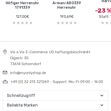
Herr
Hilfiger Herrenuhr
Armani AR0339
1791339
Herrenuhr
-23 
127,00€
193,69€
Statt:
Vis a Vis E-Commerce UG haftungsbeschränkt
Olgastr. 30
73614 Schorndorf
info@myonlyshop.de
+49 (0) 32 213 321269 - Support: Mo–Fr 09:00 – 16:00
Schnellzugriff
Beliebte Marken