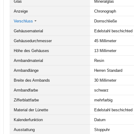
Glas
Mineralglas
Anzeige
Chronograph
Verschluss
Dornschließe
Gehäusematerial
Edelstahl beschichted
Gehäusedurchmesser
45 Millimeter
Höhe des Gehäuses
13 Millimeter
Armbandmaterial
Resin
Armbandlänge
Herren Standard
Breite des Armbands
30 Millimeter
Armbandfarbe
schwarz
Zifferblattfarbe
mehrfarbig
Material der Lünette
Edelstahl beschichted
Kalenderfunktion
Datum
Ausstattung
Stoppuhr