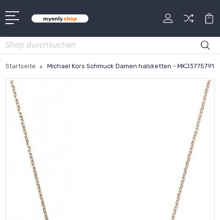
Suche
Startseite
Michael Kors Schmuck Damen halsketten - MKJ3775791