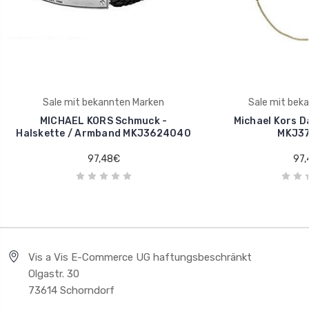
Sale mit bekannten Marken
Sale mit bek
MICHAEL KORS Schmuck -
Michael Kors D
Halskette / Armband MKJ3624040
MKJ37
97,48€
97,
Vis a Vis E-Commerce UG haftungsbeschränkt
Olgastr. 30
73614 Schorndorf