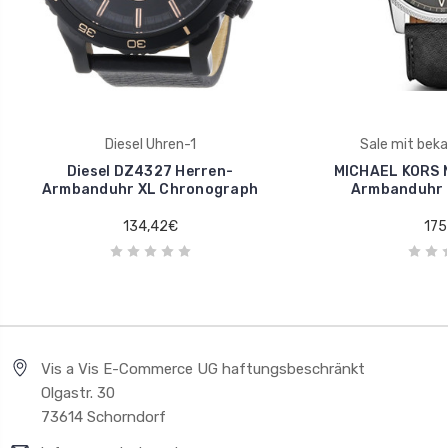
Diesel Uhren-1
Sale mit bek
Diesel DZ4327 Herren-
MICHAEL KORS 
Armbanduhr XL Chronograph
Armbanduhr 
134,42€
175
Vis a Vis E-Commerce UG haftungsbeschränkt
Olgastr. 30
73614 Schorndorf