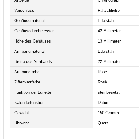
Anzeige
Chronograph
Verschluss
Faltschließe
Gehäusematerial
Edelstahl
Gehäusedurchmesser
42 Millimeter
Höhe des Gehäuses
13 Millimeter
Armbandmaterial
Edelstahl
Breite des Armbands
22 Millimeter
Armbandfarbe
Rosè
Zifferblattfarbe
Rosè
Funktion der Lünette
steinbesetzt
Kalenderfunktion
Datum
Gewicht
150 Gramm
Uhrwerk
Quarz