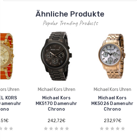
Ähnliche Produkte
Popular Trending Products
Kors Uhren
Michael Kors Uhren
Michael Kors Uhren
EL KORS
Michael Kors
Michael Kors
Damenuhr
MK5170 Damenuhr
MK5026 Damenuhr
rono
Chrono
Chrono
,51€
242,72€
232,97€