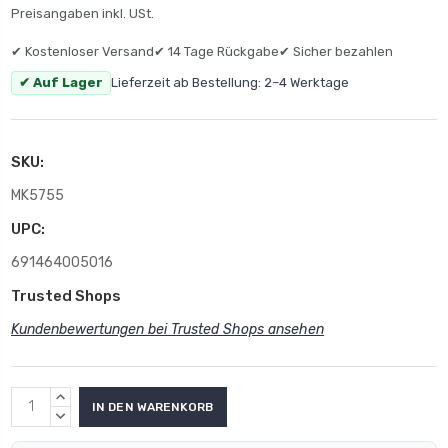
Preisangaben inkl. USt.
✔ Kostenloser Versand
✔ 14 Tage Rückgabe
✔ Sicher bezahlen
✔ Auf Lager
Lieferzeit ab Bestellung: 2–4 Werktage
SKU:
MK5755
UPC:
691464005016
Trusted Shops
Kundenbewertungen bei Trusted Shops ansehen
MENGE
ERHÖHEN:
MENGE
VERRINGERN: