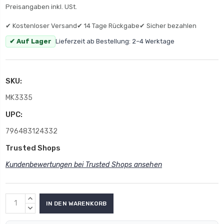
Preisangaben inkl. USt.
✔ Kostenloser Versand
✔ 14 Tage Rückgabe
✔ Sicher bezahlen
✔ Auf Lager
Lieferzeit ab Bestellung: 2–4 Werktage
SKU:
MK3335
UPC:
796483124332
Trusted Shops
Kundenbewertungen bei Trusted Shops ansehen
MENGE
ERHÖHEN:
MENGE
VERRINGERN: