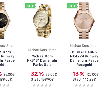
SALE
SALE
Kors Uhren
Michael Kors Uhren
Michael Kors Uhren
el Kors
MICHAEL KORS
 Runway
Michael Kors
MK4294 Runway
hr Farbe
MK3131 Damenuhr
Damenuhr Farbe
old
Farbe Gold
Rosegold
%
-32 %
-13 %
87,00€
95,00€
127,00€
 199,00€
Statt: 139,90€
Statt: 146,22€