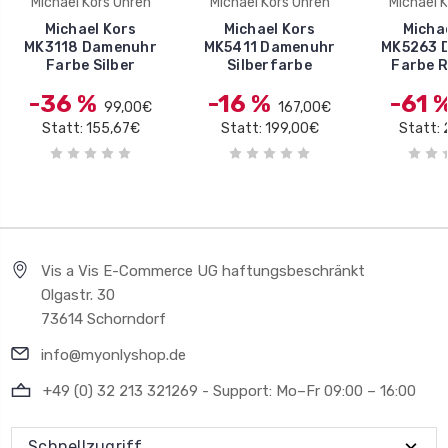
Michael Kors Uhren
Michael Kors Uhren
Michael 
Michael Kors
Michael Kors
Micha
MK3118 Damenuhr
MK5411 Damenuhr
MK5263 
Farbe Silber
Silberfarbe
Farbe 
-36 %
-16 %
-61 
99,00€
167,00€
Statt: 155,67€
Statt: 199,00€
Statt:
Vis a Vis E-Commerce UG haftungsbeschränkt
Olgastr. 30
73614 Schorndorf
info@myonlyshop.de
+49 (0) 32 213 321269 - Support: Mo–Fr 09:00 – 16:00
Schnellzugriff