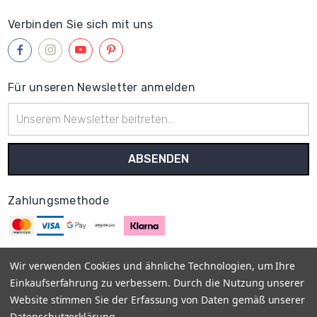
Verbinden Sie sich mit uns
Für unseren Newsletter anmelden
E-
Mail-
Adresse
Zahlungsmethode
Wir verwenden Cookies und ähnliche Technologien, um Ihre
Einkaufserfahrung zu verbessern. Durch die Nutzung unserer
© 2013–2026
MyOnlyShop
Vis a Vis E-Commerce UG
Impressum
Website stimmen Sie der Erfassung von Daten gemäß unserer
AGB
Datenschutz
Rückgabe- und Erstattungsrichtlinien -
Datenschutzerklärung
.
Widerrufsrecht
Vertrag widerrufen
Versand- und