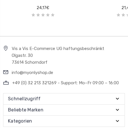
24,17€
21,
Vis a Vis E-Commerce UG haftungsbeschränkt
Olgastr. 30
73614 Schorndorf
info@myonlyshop.de
+49 (0) 32 213 321269 - Support: Mo–Fr 09:00 – 16:00
Schnellzugriff
Beliebte Marken
Kategorien