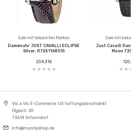
Sale mit bekannten Marken
Sale mit bek
Damenuhr JUST CAVALLI ECLIPSE
Just Cavalli D
Silver, R7251168515
Moon 72
204,31€
120
Vis a Vis E-Commerce UG haftungsbeschränkt
Olgastr. 30
73614 Schorndorf
info@myonlyshop.de