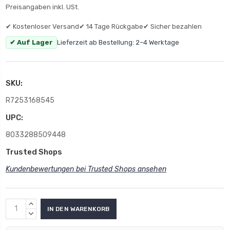
Preisangaben inkl. USt.
✔ Kostenloser Versand
✔ 14 Tage Rückgabe
✔ Sicher bezahlen
✔ Auf Lager
Lieferzeit ab Bestellung: 2–4 Werktage
SKU:
R7253168545
UPC:
8033288509448
Trusted Shops
Kundenbewertungen bei Trusted Shops ansehen
MENGE
ERHÖHEN:
MENGE
VERRINGERN: