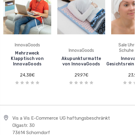
InnovaGoods
Sale Uhr
InnovaGoods
Schuhe 
Mehrzweck
Klapptisch von
Akupunkturmatte
Innov
InnovaGoods
von InnovaGoods
Gesichtsrei
24,38€
29,97€
23
Vis a Vis E-Commerce UG haftungsbeschränkt
Olgastr. 30
73614 Schorndorf