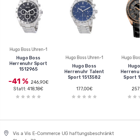
Hugo Boss Uhren-1
Hugo Boss Uhren-1
Hugo Bos
Hugo Boss
Herrenuhr Sport
Hugo Boss
Hugo
1512965
Herrenuhr Talent
Herrenu
Sport 1513582
Sport 
-41 %
246,90€
Statt: 418,18€
177,00€
257
Vis a Vis E-Commerce UG haftungsbeschränkt