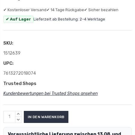
✔ Kostenloser Versand
✔ 14 Tage Rückgabe
✔ Sicher bezahlen
✔ Auf Lager
Lieferzeit ab Bestellung: 2–4 Werktage
SKU:
1512639
UPC:
7613272018074
Trusted Shops
Kundenbewertungen bei Trusted Shops ansehen
MENGE
ERHÖHEN:
MENGE
VERRINGERN:
Voraussichtliche Lieferung zwischen 13.08. und