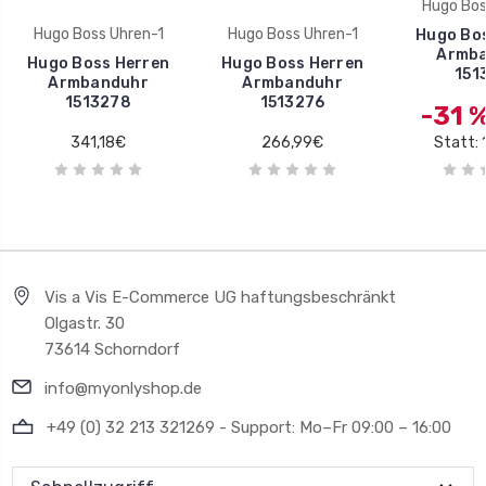
Hugo Bos
Hugo Boss Uhren-1
Hugo Boss Uhren-1
Hugo Bo
Armb
Hugo Boss Herren
Hugo Boss Herren
151
Armbanduhr
Armbanduhr
1513278
1513276
-31 
341,18€
266,99€
Statt:
Vis a Vis E-Commerce UG haftungsbeschränkt
Olgastr. 30
73614 Schorndorf
info@myonlyshop.de
+49 (0) 32 213 321269 - Support: Mo–Fr 09:00 – 16:00