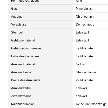
Form des Gehäuses
rund
Glas
Mineralglas
Anzeige
Chronograph
Verschluss
Dornschließe
Stempel
Edelstahl
Gehäusematerial
Edelstahl
Gehäusedurchmesser
42 Millimeter
Höhe des Gehäuses
12 Millimeter
Armbandmaterial
Silikon
Armbandlänge
Standardlänge
Breite des Armbands
22 Millimeter
Armbandfarbe
schwarz
Zifferblattfarbe
schwarz
Kalenderfunktion
Keine Datumsanzeige