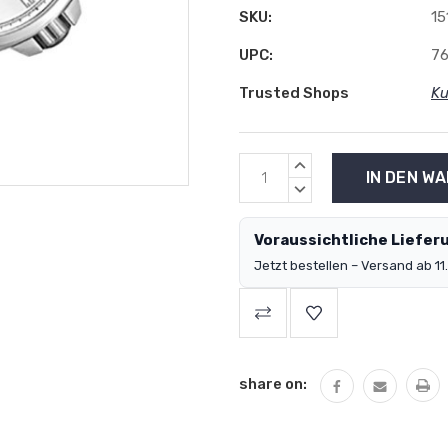
SKU:
15
UPC:
7
Trusted Shops
Ku
MENGE
ERHÖHEN:
MENGE
VERRINGERN:
Voraussichtliche Lieferu
Jetzt bestellen – Versand ab 11.
share on: