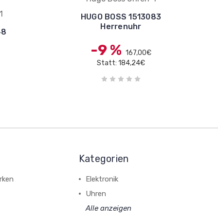
1
HUGO BOSS 1513083
Herrenuhr
48
-9 %
167,00€
Statt: 184,24€
Kategorien
rken
Elektronik
Uhren
Alle anzeigen