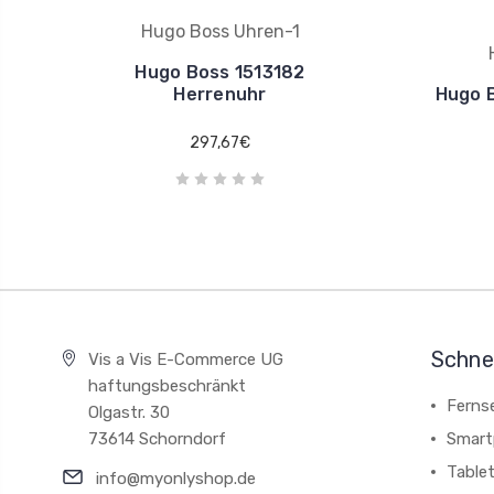
Hugo Boss Uhren-1
Hugo Boss 1513182
Herrenuhr
Hugo B
297,67€
Schnel
Vis a Vis E-Commerce UG
haftungsbeschränkt
Ferns
Olgastr. 30
73614 Schorndorf
Smart
Table
info@myonlyshop.de