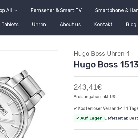
op All
Fernseher & Smart TV
Smartphone & Ha
Tablets
Uhren
About us
Kontakt
Blog
Hugo Boss Uhren-1
Hugo Boss 151
243,41€
Preisangaben inkl. USt.
✔ Kostenloser Versand
✔ 14 Tag
✔ Auf Lager
Lieferzeit ab Bes