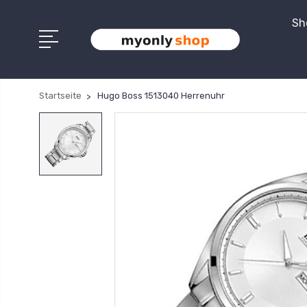
Sh
Startseite
Hugo Boss 1513040 Herrenuhr