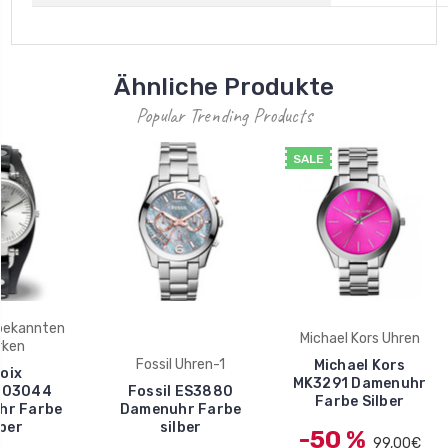
Ähnliche Produkte
Popular Trending Products
SALE
 bekannten
Michael Kors Uhren
rken
Fossil Uhren-1
Michael Kors
oix
MK3291 Damenuhr
003044
Fossil ES3880
Farbe Silber
hr Farbe
Damenuhr Farbe
lber
silber
-50 %
99,00€