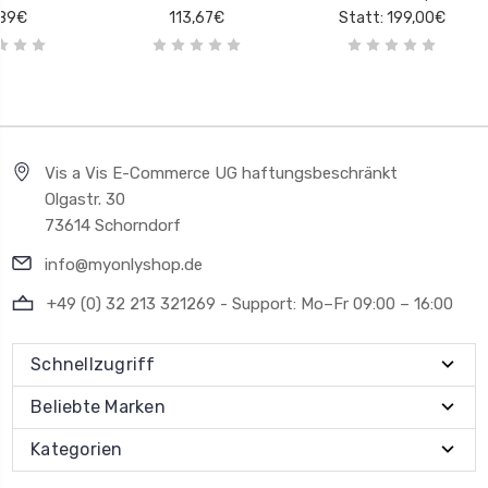
,89€
113,67€
Statt: 199,00€
Vis a Vis E-Commerce UG haftungsbeschränkt
Olgastr. 30
73614 Schorndorf
info@myonlyshop.de
+49 (0) 32 213 321269 - Support: Mo–Fr 09:00 – 16:00
Schnellzugriff
Beliebte Marken
Kategorien