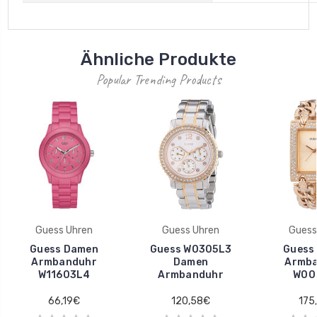
Ähnliche Produkte
Popular Trending Products
Guess Uhren
Guess Uhren
Guess
Guess Damen
Guess W0305L3
Guess
Armbanduhr
Damen
Armb
W11603L4
Armbanduhr
W00
66,19€
120,58€
175