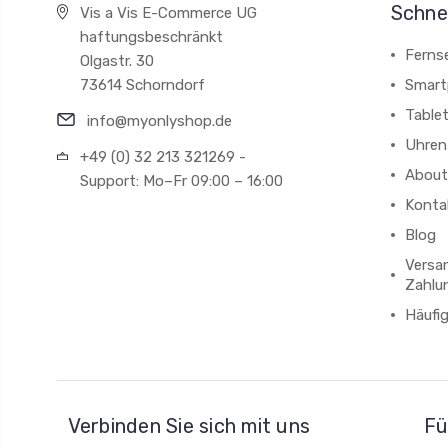
Schnel
Vis a Vis E-Commerce UG
haftungsbeschränkt
Ferns
Olgastr. 30
73614 Schorndorf
Smart
Table
info@myonlyshop.de
Uhren
+49 (0) 32 213 321269 -
About
Support: Mo–Fr 09:00 – 16:00
Konta
Blog
Versa
Zahlu
Häufi
Verbinden Sie sich mit uns
Fü