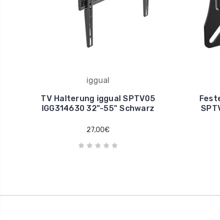
iggual
TV Halterung iggual SPTV05
Fest
IGG314630 32"-55" Schwarz
SPTV
27,00€