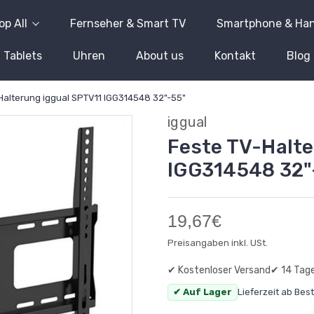
op All
Fernseher & Smart TV
Smartphone & Ha
Tablets
Uhren
About us
Kontakt
Blog
Halterung iggual SPTV11 IGG314548 32"-55"
iggual
Feste TV-Halte
IGG314548 32"
19,67€
Preisangaben inkl. USt.
✔ Kostenloser Versand
✔ 14 Tag
✔ Auf Lager
Lieferzeit ab Bes