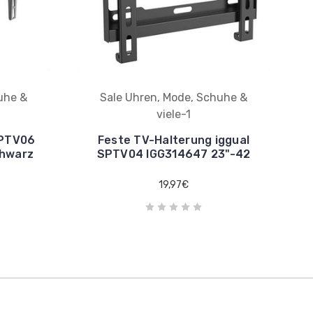
uhe &
Sale Uhren, Mode, Schuhe &
viele-1
SPTV06
Feste TV-Halterung iggual
chwarz
SPTV04 IGG314647 23"-42
19,97€