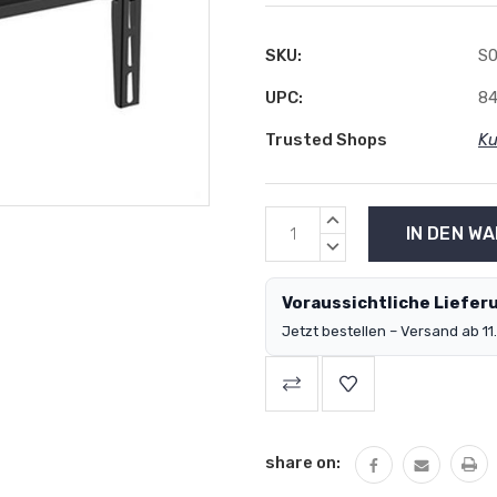
SKU:
S
UPC:
8
Trusted Shops
Ku
MENGE
ERHÖHEN:
MENGE
VERRINGERN:
Voraussichtliche Lieferu
Jetzt bestellen – Versand ab 11.
share on: