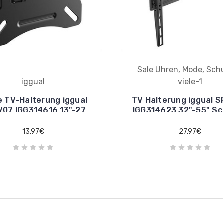
Sale Uhren, Mode, Sch
iggual
viele-1
e TV-Halterung iggual
TV Halterung iggual 
07 IGG314616 13"-27
IGG314623 32"-55" S
13,97€
27,97€