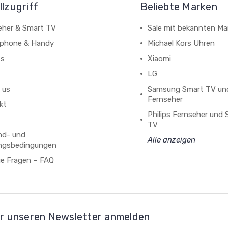
lzugriff
Beliebte Marken
eher & Smart TV
Sale mit bekannten Ma
phone & Handy
Michael Kors Uhren
ts
Xiaomi
LG
 us
Samsung Smart TV un
Fernseher
kt
Philips Fernseher und
TV
nd- und
Alle anzeigen
ngsbedingungen
ge Fragen – FAQ
r unseren Newsletter anmelden