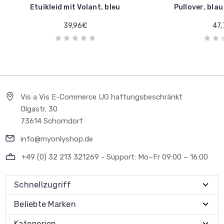
Etuikleid mit Volant, bleu
Pullover, bla
39,96€
47,
Vis a Vis E-Commerce UG haftungsbeschränkt
Olgastr. 30
73614 Schorndorf
info@myonlyshop.de
+49 (0) 32 213 321269 - Support: Mo–Fr 09:00 – 16:00
Schnellzugriff
Beliebte Marken
Kategorien