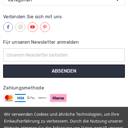
Verbinden Sie sich mit uns
Für unseren Newsletter anmelden
E-
Mail-
Adresse
Zahlungsmethode
Wir verwenden Cookies und ähnliche Technologien, um Ihre
Einkaufserfahrung zu verbessern. Durch die Nutzung unserer
© 2013–2026
MyOnlyShop
Vis a Vis E-Commerce UG
Impressum
Website stimmen Sie der Erfassung von Daten gemäß unserer
AGB
Datenschutz
Rückgabe- und Erstattungsrichtlinien -