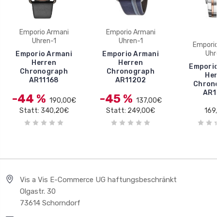
Emporio Armani
Emporio Armani
Uhren-1
Uhren-1
Empori
Uhr
Emporio Armani
Emporio Armani
Herren
Herren
Empori
Chronograph
Chronograph
He
AR11168
AR11202
Chron
AR1
-44 %
-45 %
190,00€
137,00€
Statt: 340,20€
Statt: 249,00€
169
Vis a Vis E-Commerce UG haftungsbeschränkt
Olgastr. 30
73614 Schorndorf