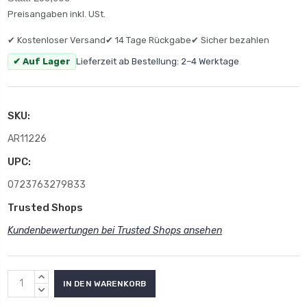
Preisangaben inkl. USt.
✔ Kostenloser Versand
✔ 14 Tage Rückgabe
✔ Sicher bezahlen
✔ Auf Lager
Lieferzeit ab Bestellung: 2–4 Werktage
SKU:
AR11226
UPC:
0723763279833
Trusted Shops
Kundenbewertungen bei Trusted Shops ansehen
MENGE
ERHÖHEN:
MENGE
VERRINGERN: