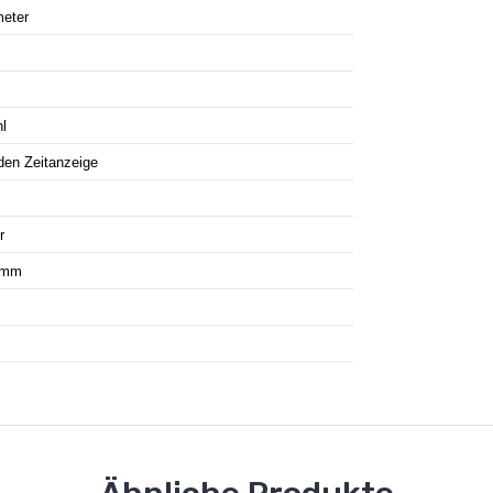
meter
l
den Zeitanzeige
r
amm