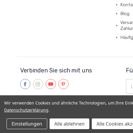
Konta
Blog
Versa
Zahlu
Häufi
Verbinden Sie sich mit uns
Fü
E-
Mai
Adr
Wir verwenden Cookies und ähnliche Technologien, um Ihre Ein
Datenschutzerklärung
.
© 2013–2026
MyOnlyShop
|
Vis a Vis E-Commerce UG
|
Im
Einstellungen
Alle ablehnen
Alle Cookies ak
Zahlungsbedingungen
|
FAQ
|
Sitemap