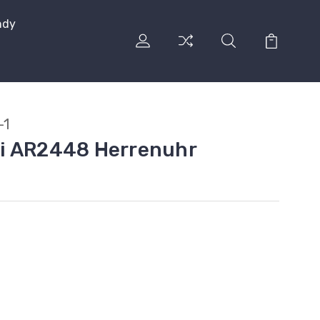
ndy
-1
i AR2448 Herrenuhr