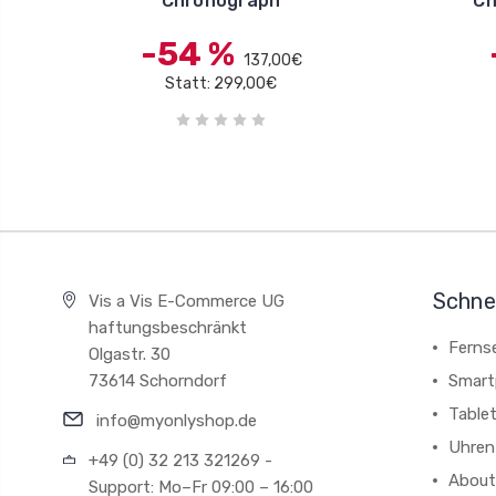
Chronograph
Ch
-54 %
137,00€
Statt: 299,00€
Schnel
Vis a Vis E-Commerce UG
haftungsbeschränkt
Ferns
Olgastr. 30
73614 Schorndorf
Smart
Table
info@myonlyshop.de
Uhren
+49 (0) 32 213 321269 -
About
Support: Mo–Fr 09:00 – 16:00