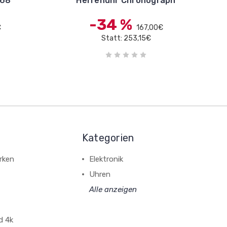
968
Herrenuhr Chronograph
-34 %
€
167,00€
Statt: 253,15€
Kategorien
rken
Elektronik
Uhren
Alle anzeigen
d 4k