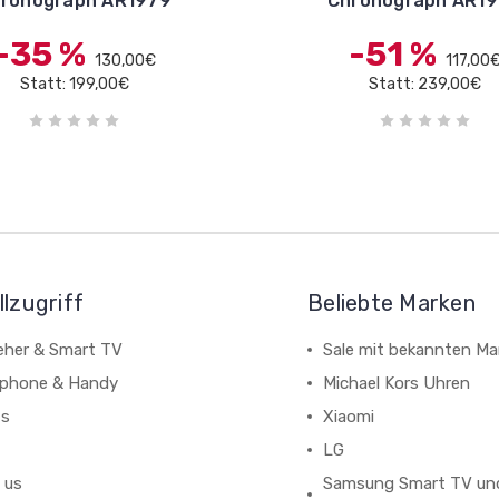
ronograph AR1979
Chronograph AR1
-35 %
-51 %
130,00€
117,00
Statt: 199,00€
Statt: 239,00€
lzugriff
Beliebte Marken
eher & Smart TV
Sale mit bekannten Ma
phone & Handy
Michael Kors Uhren
ts
Xiaomi
LG
 us
Samsung Smart TV un