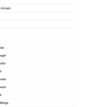
 Armani
las
raph
ieße
l
meter
meter
l
dlänge