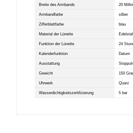
Breite des Armbands
20 Milli
Armbandfarbe
silber
Zifferblattfarbe
blau
Material der Lünette
Edelstah
Funktion der Lünette
24 Stun
Kalenderfunktion
Datum
Ausstattung
Stoppuh
Gewicht
150 Gr
Uhrwerk
Quarz
Wasserdichtigkeitszertifizierung
5 bar