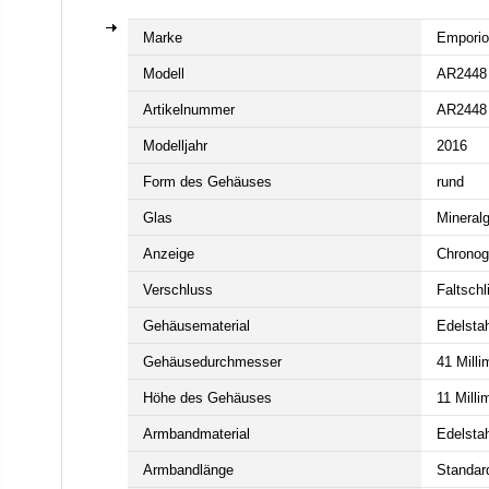
Marke
Emporio
Modell
AR2448
Artikelnummer
AR2448
Modelljahr
2016
Form des Gehäuses
rund
Glas
Mineralg
Anzeige
Chronog
Verschluss
Faltschl
Gehäusematerial
Edelstah
Gehäusedurchmesser
41 Milli
Höhe des Gehäuses
11 Milli
Armbandmaterial
Edelstah
Armbandlänge
Standar