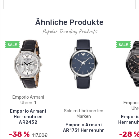
Ähnliche Produkte
Popular Trending Products
SALE
SALE
Emporio Armani
Uhren-1
Empori
Uhr
Sale mit bekannten
Emporio Armani
Marken
Herrenuhren
Empori
AR2432
Herrenu
Emporio Armani
AR1731 Herrenuhr
-38 %
-28 
117,00€