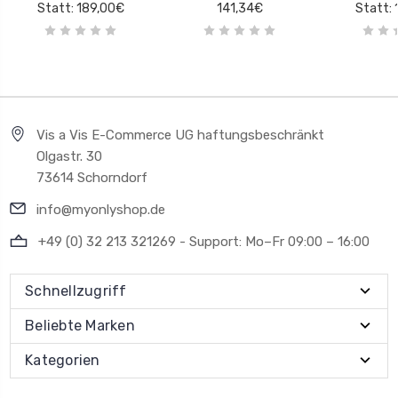
Statt: 189,00€
141,34€
Statt:
Vis a Vis E-Commerce UG haftungsbeschränkt
Olgastr. 30
73614 Schorndorf
info@myonlyshop.de
+49 (0) 32 213 321269 - Support: Mo–Fr 09:00 – 16:00
Schnellzugriff
Beliebte Marken
Kategorien