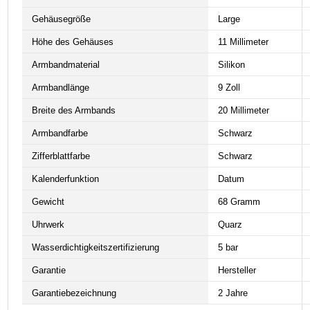
Gehäusegröße
Large
Höhe des Gehäuses
11 Millimeter
Armbandmaterial
Silikon
Armbandlänge
9 Zoll
Breite des Armbands
20 Millimeter
Armbandfarbe
Schwarz
Zifferblattfarbe
Schwarz
Kalenderfunktion
Datum
Gewicht
68 Gramm
Uhrwerk
Quarz
Wasserdichtigkeitszertifizierung
5 bar
Garantie
Hersteller
Garantiebezeichnung
2 Jahre