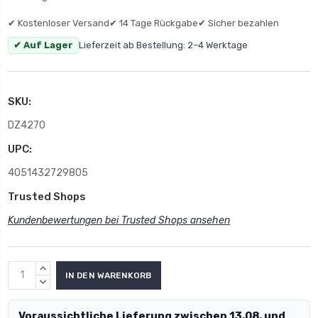
✔ Kostenloser Versand
✔ 14 Tage Rückgabe
✔ Sicher bezahlen
✔ Auf Lager
Lieferzeit ab Bestellung: 2–4 Werktage
SKU:
DZ4270
UPC:
4051432729805
Trusted Shops
Kundenbewertungen bei Trusted Shops ansehen
MENGE
ERHÖHEN:
MENGE
VERRINGERN:
Voraussichtliche Lieferung zwischen 13.08. und