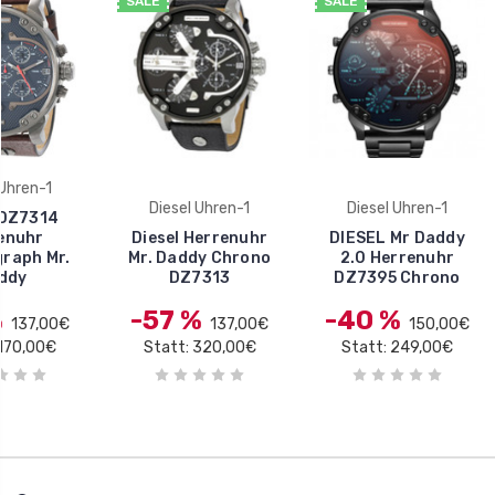
SALE
SALE
 Uhren-1
Diesel Uhren-1
Diesel Uhren-1
 DZ7314
enuhr
Diesel Herrenuhr
DIESEL Mr Daddy
raph Mr.
Mr. Daddy Chrono
2.0 Herrenuhr
ddy
DZ7313
DZ7395 Chrono
%
-57 %
-40 %
137,00€
137,00€
150,00€
 170,00€
Statt: 320,00€
Statt: 249,00€