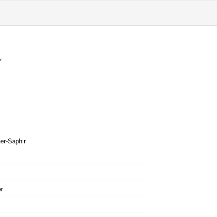
Y
er-Saphir
er