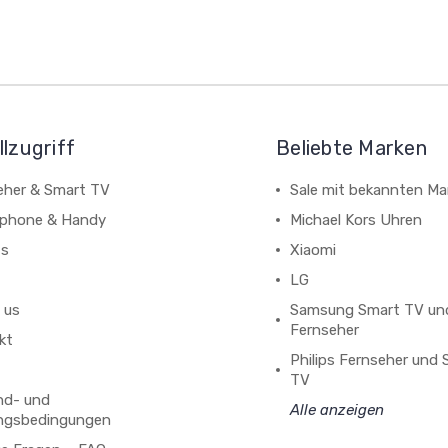
lzugriff
Beliebte Marken
eher & Smart TV
Sale mit bekannten Ma
phone & Handy
Michael Kors Uhren
ts
Xiaomi
LG
 us
Samsung Smart TV un
Fernseher
kt
Philips Fernseher und
TV
nd- und
Alle anzeigen
ngsbedingungen