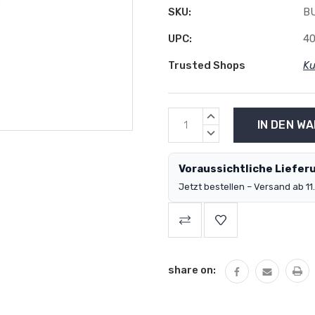
SKU:
B
UPC:
4
Trusted Shops
Ku
MENGE
ERHÖHEN:
MENGE
VERRINGERN:
Voraussichtliche Lieferu
Jetzt bestellen – Versand ab 11.
share on: