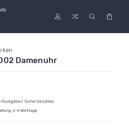
ndy
arken
0002 Damenuhr
e Rückgabe
✔ Sicher bezahlen
tellung: 2–4 Werktage