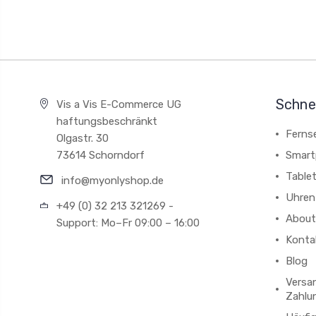
Schnel
Vis a Vis E-Commerce UG
haftungsbeschränkt
Ferns
Olgastr. 30
73614 Schorndorf
Smart
Table
info@myonlyshop.de
Uhren
+49 (0) 32 213 321269 -
About
Support: Mo–Fr 09:00 – 16:00
Konta
Blog
Versa
Zahlu