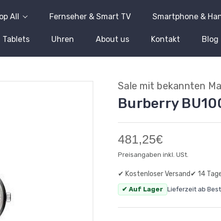
op All
Fernseher & Smart TV
Smartphone & Ha
Tablets
Uhren
About us
Kontakt
Blog
Sale mit bekannten M
Burberry BU1
481,25€
Preisangaben inkl. USt.
✔ Kostenloser Versand
✔ 14 Tag
✔ Auf Lager
Lieferzeit ab Bes