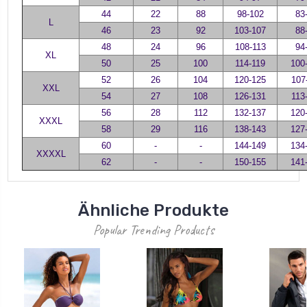
44
22
88
98-102
83
L
46
23
92
103-107
88
48
24
96
108-113
94
XL
50
25
100
114-119
100
52
26
104
120-125
107
XXL
54
27
108
126-131
113
56
28
112
132-137
120
XXXL
58
29
116
138-143
127
60
-
-
144-149
134
XXXXL
62
-
-
150-155
141
Ähnliche Produkte
Popular Trending Products