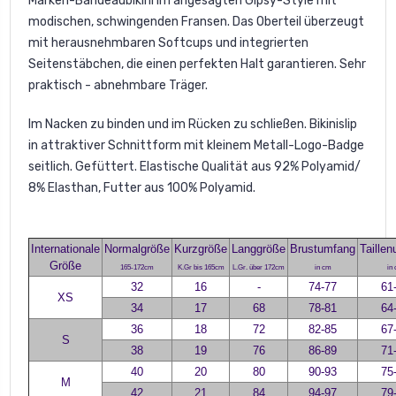
Marken-Bandeaubikini im angesagten Gipsy-Style mit
modischen, schwingenden Fransen. Das Oberteil überzeugt
mit herausnehmbaren Softcups und integrierten
Seitenstäbchen, die einen perfekten Halt garantieren. Sehr
praktisch - abnehmbare Träger.
Im Nacken zu binden und im Rücken zu schließen. Bikinislip
in attraktiver Schnittform mit kleinem Metall-Logo-Badge
seitlich. Gefüttert. Elastische Qualität aus 92% Polyamid/
8% Elasthan, Futter aus 100% Polyamid.
Internationale
Normalgröße
Kurzgröße
Langgröße
Brustumfang
Taille
Größe
165-172cm
K.Gr bis 165cm
L.Gr. über 172cm
in cm
in
32
16
-
74-77
61
XS
34
17
68
78-81
64
36
18
72
82-85
67
S
38
19
76
86-89
71
40
20
80
90-93
75
M
42
21
84
94-97
79