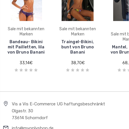
Sale mit bekannten
Sale mit bekannten
Marken
Marken
Sale mit
Ma
Bandeau- Bikini
Traingel-Bikini,
mit Pailletten, lila
bunt von Bruno
Mantel,
von Bruno Banani
Banani
von Bru
33,14€
38,70€
68
Vis a Vis E-Commerce UG haftungsbeschränkt
Olgastr. 30
73614 Schorndorf
info@myonlyshop.de