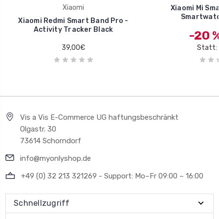
Xiaomi
Xiaomi Mi Sma
Smartwatc
Xiaomi Redmi Smart Band Pro -
Activity Tracker Black
-20 
39,00€
Statt:
Vis a Vis E-Commerce UG haftungsbeschränkt
Olgastr. 30
73614 Schorndorf
info@myonlyshop.de
+49 (0) 32 213 321269 - Support: Mo–Fr 09:00 – 16:00
Schnellzugriff