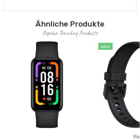
Ähnliche Produkte
Popular Trending Products
SALE
Xia