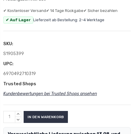
✔ Kostenloser Versand
✔ 14 Tage Rückgabe
✔ Sicher bezahlen
✔ Auf Lager
Lieferzeit ab Bestellung: 2–4 Werktage
SKU:
S1905399
UPC:
6970492710319
Trusted Shops
Kundenbewertungen bei Trusted Shops ansehen
MENGE
ERHÖHEN:
MENGE
VERRINGERN:
Voraussichtliche Lieferung zwischen 13.08. und