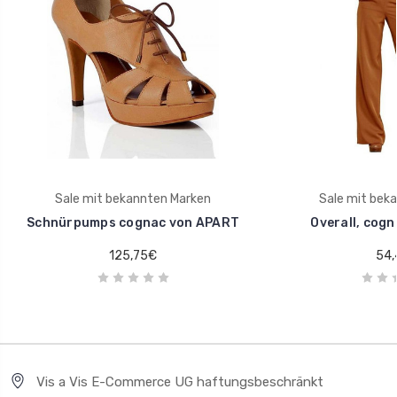
Sale mit bekannten Marken
Sale mit bek
Schnürpumps cognac von APART
Overall, cog
125,75€
54,
Vis a Vis E-Commerce UG haftungsbeschränkt