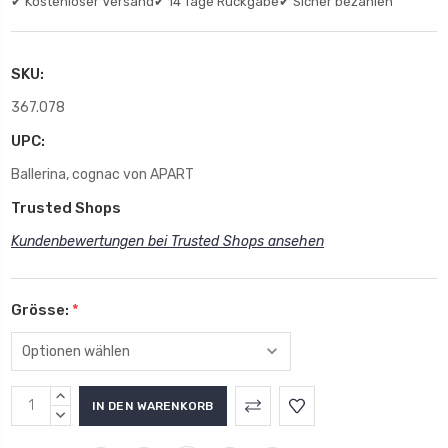
✔ Kostenloser Versand
✔ 14 Tage Rückgabe
✔ Sicher bezahlen
SKU:
367.078
UPC:
Ballerina, cognac von APART
Trusted Shops
Kundenbewertungen bei Trusted Shops ansehen
Grösse:
*
MENGE
ERHÖHEN:
MENGE
VERRINGERN: