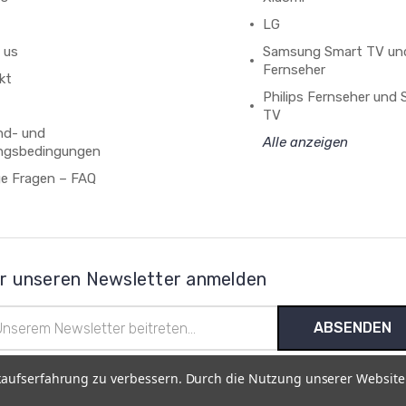
LG
 us
Samsung Smart TV un
Fernseher
kt
Philips Fernseher und
TV
nd- und
Alle anzeigen
ngsbedingungen
ge Fragen – FAQ
r unseren Newsletter anmelden
l-
esse
kaufserfahrung zu verbessern. Durch die Nutzung unserer Websit