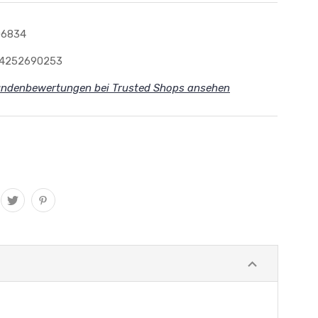
06834
94252690253
ndenbewertungen bei Trusted Shops ansehen