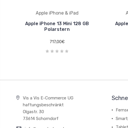
Apple iPhone & iPad
A
Apple iPhone 13 Mini 128 GB
Apple
Polarstern
717,00€
Schnel
Vis a Vis E-Commerce UG
haftungsbeschränkt
Ferns
Olgastr. 30
73614 Schorndorf
Smart
Table