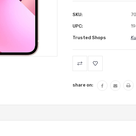
SKU:
7
UPC:
1
Trusted Shops
Ku
share on: