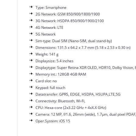
Type: Smartphone
2G Network: GSM 850/900/1800/1900
3G Network: HSDPA 850/900/1900/2100
4G Network: LTE
5G Network
Sim-type: Dual SIM (Nano-SIM, dual stand-by)
Dimensions: 131.5 x 64.2 x 7.7 mm (5.18 x 2.53 x 0.30 in)
Weight: 141 g
Displaysize: 5.4 inches
Displaytype: Super Retina XDR OLED, HDR10, Dolby Vision, 80
Memory int.: 128GB 4GB RAM
Card slot: no
Keypad: full touch
Datatransfer: GPRS, EDGE, HSDPA, HSUPA,LTE,5G
Connectivity: Bluetooth, Wi-Fi,
CPU: Hexa-core (2x3.22 GHz + 4xX.X GHz)
Camera: 12 MP, f/1.6, 26mm (wide), 1.7µm, dual pixel PDAF,
Oper.System: iOS 15