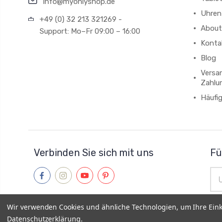
info@myonlyshop.de
Uhren
+49 (0) 32 213 321269 -
About
Support: Mo–Fr 09:00 – 16:00
Konta
Blog
Versa
Zahlu
Häufi
Verbinden Sie sich mit uns
Fü
E-
Mai
Adr
Wir verwenden Cookies und ähnliche Technologien, um Ihre Ein
Datenschutzerklärung
.