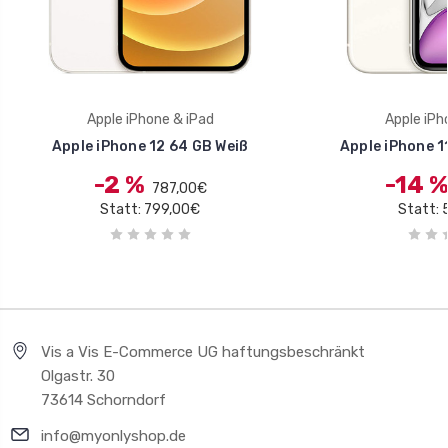
Apple iPhone & iPad
Apple iPh
Apple iPhone 12 64 GB Weiß
Apple iPhone 11
-2 %
-14 
787,00€
Statt: 799,00€
Statt: 
Vis a Vis E-Commerce UG haftungsbeschränkt
Olgastr. 30
73614 Schorndorf
info@myonlyshop.de