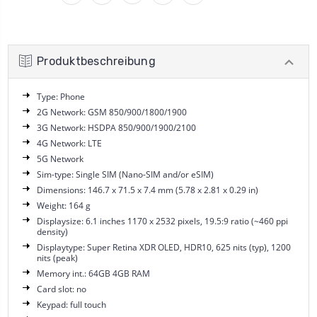
Produktbeschreibung
Type: Phone
2G Network: GSM 850/900/1800/1900
3G Network: HSDPA 850/900/1900/2100
4G Network: LTE
5G Network
Sim-type: Single SIM (Nano-SIM and/or eSIM)
Dimensions: 146.7 x 71.5 x 7.4 mm (5.78 x 2.81 x 0.29 in)
Weight: 164 g
Displaysize: 6.1 inches 1170 x 2532 pixels, 19.5:9 ratio (~460 ppi
density)
Displaytype: Super Retina XDR OLED, HDR10, 625 nits (typ), 1200
nits (peak)
Memory int.: 64GB 4GB RAM
Card slot: no
Keypad: full touch