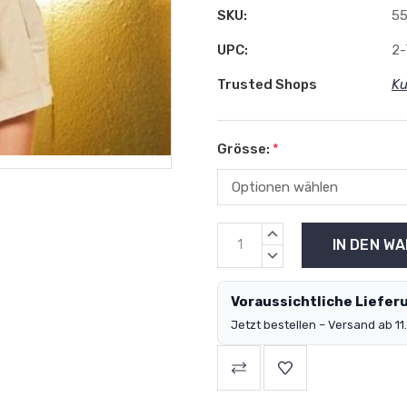
SKU:
55
UPC:
2-
Trusted Shops
Ku
Grösse:
*
MENGE
ERHÖHEN:
MENGE
VERRINGERN:
Voraussichtliche Lieferu
Jetzt bestellen – Versand ab 11.