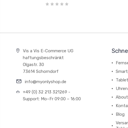
Schnel
Vis a Vis E-Commerce UG
haftungsbeschränkt
Ferns
Olgastr. 30
73614 Schorndorf
Smart
Table
info@myonlyshop.de
Uhren
+49 (0) 32 213 321269 -
About
Support: Mo–Fr 09:00 – 16:00
Konta
Blog
Versa