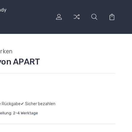
ndy
arken
 von APART
e Rückgabe
✔ Sicher bezahlen
tellung: 2–4 Werktage